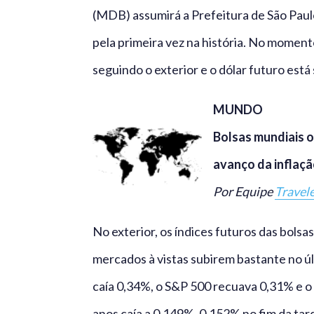
(MDB) assumirá a Prefeitura de São Paul
pela primeira vez na história. No moment
seguindo o exterior e o dólar futuro est
MUNDO
Bolsas mundiais 
avanço da inflaçã
Por Equipe
Travel
No exterior, os índices futuros das bol
mercados à vistas subirem bastante no ú
caía 0,34%, o S&P 500 recuava 0,31% e o
anos caía a 0,149%, 0,152% no fim da tar