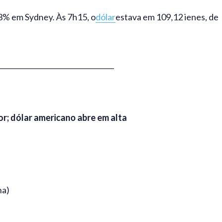
3% em Sydney. Às 7h15, o
dólar
estava em 109,12 ienes, de
_________________________________
r; dólar americano abre em alta
na)