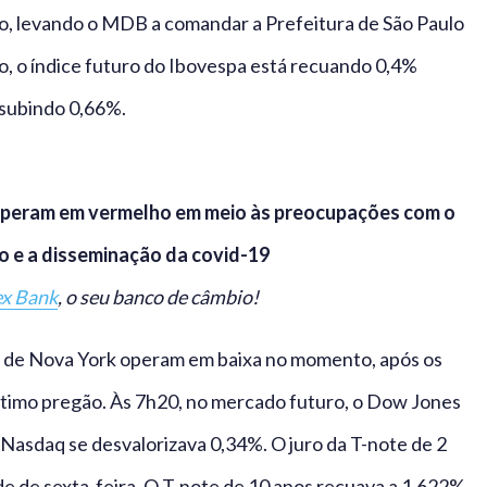
o, levando o MDB a comandar a Prefeitura de São Paulo
o, o índice futuro do Ibovespa está recuando 0,4%
á subindo 0,66%.
operam em vermelho em meio às preocupações com o
o e a disseminação da covid-19
ex Bank
, o seu banco de câmbio!
sas de Nova York operam em baixa no momento, após os
ltimo pregão. Às 7h20, no mercado futuro, o Dow Jones
 Nasdaq se desvalorizava 0,34%. O juro da T-note de 2
de de sexta-feira. O T-note de 10 anos recuava a 1,622%,