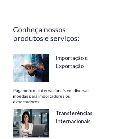
Central do
Brasil.
Segurança,
Conheça nossos
confiabilidade
produtos e serviços:
e
conveniência
são nossos
Importação e
Exportação
diferenciais.
No
Travelex
Pagamentos internacionais em diversas
Bank,
moedas para importadores ou
exportadores.
geramos
negócios
Transferências
Internacionais
rentáveis
e de valor.