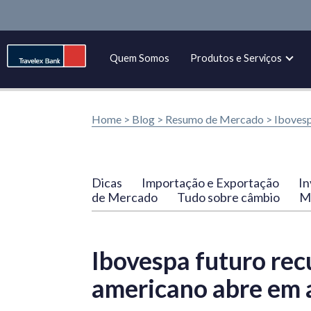
Quem Somos
Produtos e Serviços
Home >
Blog
>
Resumo de Mercado
>
Ibovesp
Dicas
Importação e Exportação
In
de Mercado
Tudo sobre câmbio
Ma
Ibovespa futuro rec
americano abre em 