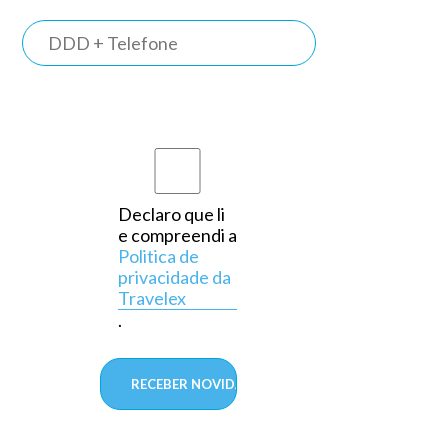
TRAVELEX
BANK
Somos o
primeiro
banco do
país a
Declaro que li
e compreendi a
operar
Politica de
exclusivamente
privacidade da
Travelex
em
.
câmbio,
aprovado
pelo
Banco