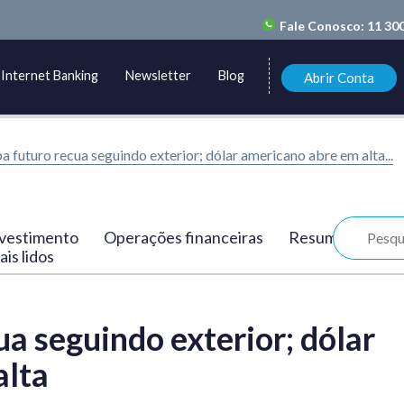
Fale Conosco:
11 30
Internet Banking
Newsletter
Blog
Abrir Conta
a futuro recua seguindo exterior; dólar americano abre em alta...
vestimento
Operações financeiras
Resumo
is lidos
ua seguindo exterior; dólar
alta