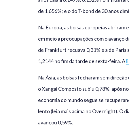
de 1,656%; e o do T-bond de 30 anos dimi
Na Europa, as bolsas europeias abriram 
em meio a preocupações com o avanço da i
de Frankfurt recuava 0,31% e a de Paris 
1,2144 no fim da tarde de sexta-feira. A
l
Na Ásia, as bolsas fecharam sem direção 
o Xangai Composto subiu 0,78%, após no
economia do mundo segue se recuperando
lento (leia mais acima no Overnight). O
avançou 0,59%.